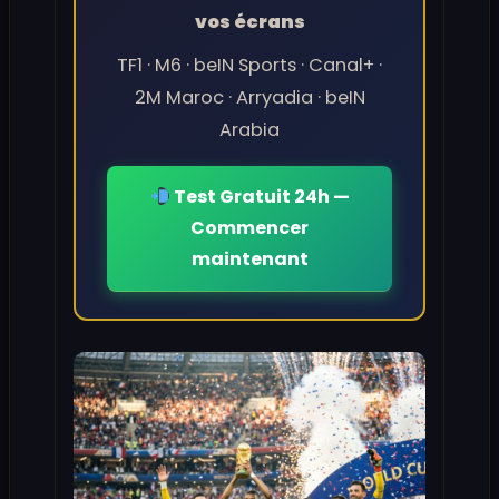
vos écrans
TF1 · M6 · beIN Sports · Canal+ ·
2M Maroc · Arryadia · beIN
Arabia
Test Gratuit 24h —
Commencer
maintenant