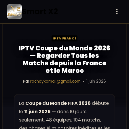
Aller
Smart X2
au
contenu
IPTV FRANCE
IPTV Coupe du Monde 2026
— Regarder Tous les
Matchs depuis la France
et le Maroc
Par
rochdykamali@gmail.com
1 juin 2026
La
Coupe du Monde FIFA 2026
débute
le
11 juin 2026
— dans 10 jours
seulement. 48 équipes, 104 matchs,
des phases éliminatoires inédites et les