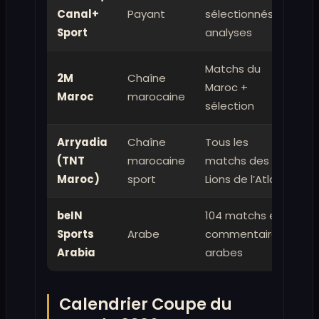
Canal+
Payant
sélectionnés +
Sport
analyses
Matchs du
2M
Chaîne
Maroc +
Maroc
marocaine
sélection
Arryadia
Chaîne
Tous les
(TNT
marocaine
matchs des
Maroc)
sport
Lions de l’Atlas
beIN
104 matchs en
Sports
Arabe
commentaires
Arabia
arabes
Calendrier Coupe du