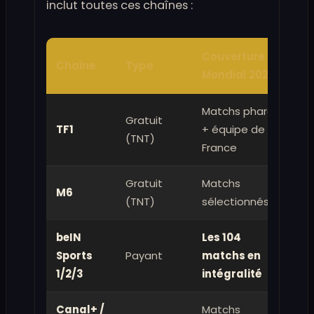
inclut toutes ces chaînes :
Couverture
Chaîne
Type
Sm
Mondial 2026
Matchs phares
Gratuit
TF1
+ équipe de
(TNT)
France
Gratuit
Matchs
M6
(TNT)
sélectionnés
beIN
Les 104
Sports
Payant
matchs en
1/2/3
intégralité
Canal+ /
Matchs