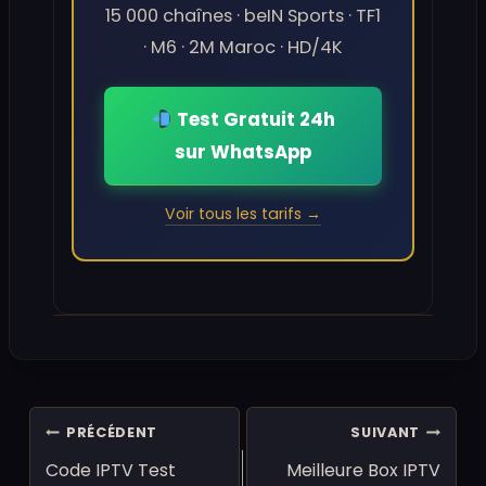
15 000 chaînes · beIN Sports · TF1
· M6 · 2M Maroc · HD/4K
Test Gratuit 24h
sur WhatsApp
Voir tous les tarifs →
Navigation
PRÉCÉDENT
SUIVANT
de
Code IPTV Test
Meilleure Box IPTV
l’article