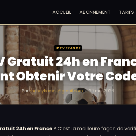
ACCUEIL
ABONNEMENT
TARIFS
IPTV FRANCE
V Gratuit 24h en Fran
 Obtenir Votre Code
Par
rochdykamali@gmail.com
29 mai 2026
gratuit 24h en France
? C’est la meilleure façon de vérifi