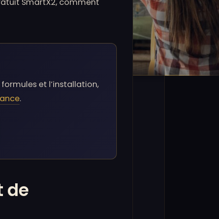
 gratuit SmartX2, comment
formules et l’installation,
rance
.
t de