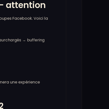
— attention
oupes Facebook. Voici la
 surchargés → buffering
nnera une expérience
2