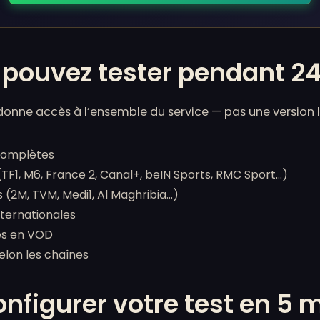
 pouvez tester pendant 2
donne accès à l’ensemble du service — pas une version l
complètes
(TF1, M6, France 2, Canal+, beIN Sports, RMC Sport…)
(2M, TVM, Medi1, Al Maghribia…)
nternationales
ies en VOD
elon les chaînes
figurer votre test en 5 