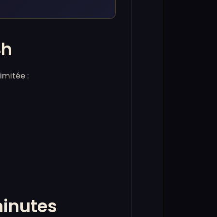
4h
imitée :
minutes