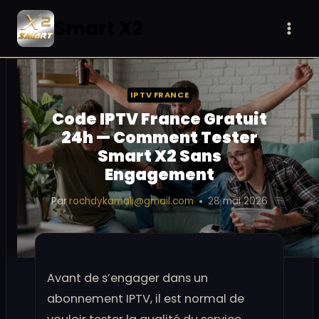
Aller
Smart X2
au
contenu
IPTV FRANCE
Code IPTV France Gratuit
24h — Comment Tester
Smart X2 Sans
Engagement
Par
rochdykamali@gmail.com
28 mai 2026
Avant de s’engager dans un
abonnement IPTV, il est normal de