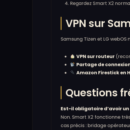
Regardez Smart X2 normal
VPN sur Sams
Samsung Tizen et LG webOS ne
VPN sur routeur
(recom
Partage de connexio
Amazon Firestick en 
Questions fr
Est-il obligatoire d’avoir un
Non. Smart X2 fonctionne très
cas précis : bridage opérateur