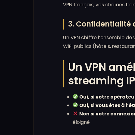
VPN français, vos chaînes fra
3. Confidentialité
Un VPN chiffre l’ensemble de 
WiFi publics (hôtels, restaura
Un VPN améli
streaming IP
Oui, si votre opérateu
Oui, si vous êtes à l’é
Non si votre connexion
éloigné