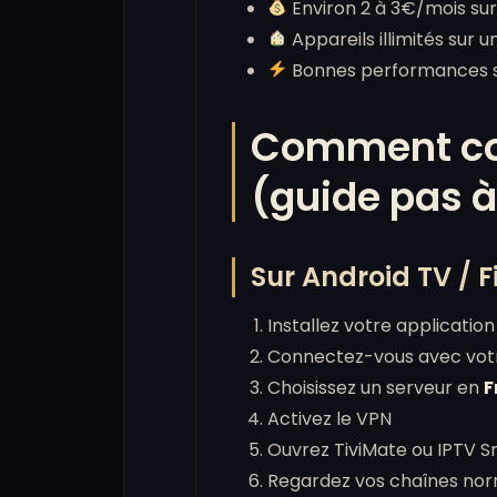
Environ 2 à 3€/mois s
Appareils illimités su
Bonnes performances s
Comment con
(guide pas à
Sur Android TV / F
Installez votre applicati
Connectez-vous avec vo
Choisissez un serveur en
F
Activez le VPN
Ouvrez TiviMate ou IPTV 
Regardez vos chaînes nor