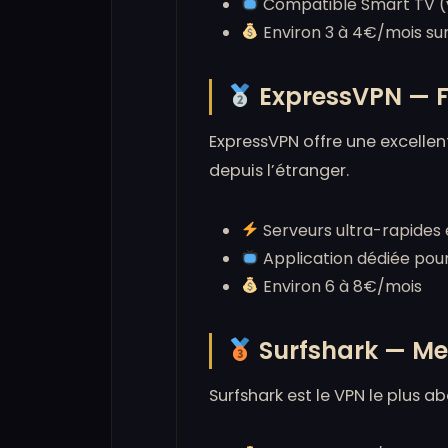
Compatible Smart TV (vi
Environ 3 à 4€/mois s
ExpressVPN — Fi
ExpressVPN offre une excellent
depuis l’étranger.
Serveurs ultra-rapides
Application dédiée pour
Environ 6 à 8€/mois
Surfshark — Mei
Surfshark est le VPN le plus a