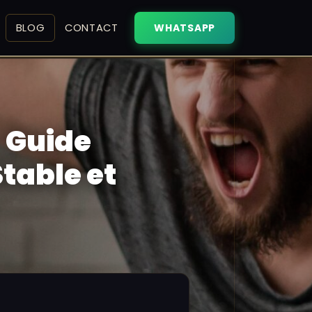
BLOG
CONTACT
WHATSAPP
: Guide
table et