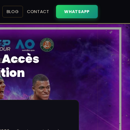
BLOG
CONTACT
WHATSAPP
— Accès
tion