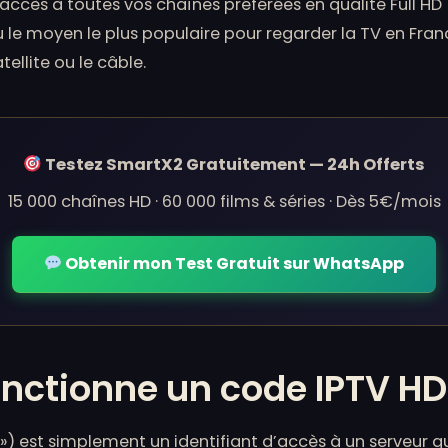
ccès à toutes vos chaînes préférées en qualité Full HD
nu le moyen le plus populaire pour regarder la TV en Fra
ellite ou le câble.
Testez SmartX2 Gratuitement — 24h Offerts
15 000 chaînes HD · 60 000 films & séries · Dès 5€/mois
Obtenir mon Test Gratuit sur WhatsApp
ctionne un code IPTV HD
 ») est simplement un identifiant d’accès à un serveur q