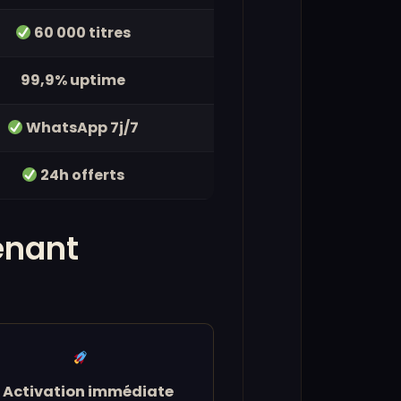
60 000 titres
99,9% uptime
WhatsApp 7j/7
24h offerts
enant
. Activation immédiate