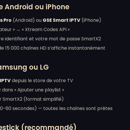
 Android ou iPhone
s Pro
(Android) ou
GSE Smart IPTV
(iPhone)
isateur » → « Xtream Codes API »
tre identifiant et votre mot de passe SmartX2
de 15 000 chaînes HD s’affiche instantanément
Samsung ou LG
IPTV
depuis le store de votre TV
 dans « Ajouter une playlist »
r SmartX2 (format simplifié)
0-60 secondes) — toutes les chaînes sont prêtes
restick (recommandé)