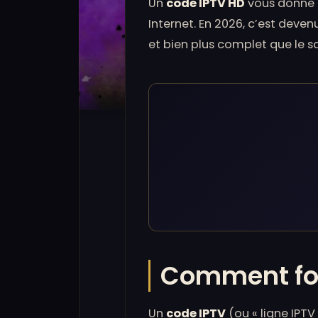
Un
code IPTV HD
vous donne a
Internet. En 2026, c’est deve
et bien plus complet que le sat
Comment fon
Un
code IPTV
(ou « ligne IPTV