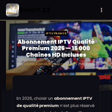
Aller
Smart X2
au
contenu
IPTV FRANCE
Abonnement IPTV Qualité
Premium 2026 — 15 000
Chaînes HD Incluses
Par
rochdykamali@gmail.com
29 mai 2026
En 2026, choisir un
abonnement IPTV
de qualité premium
n’est plus réservé