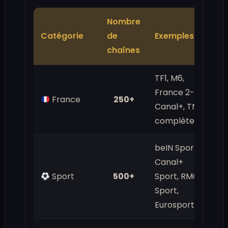
Nombre
Catégorie
de
Exemples
chaînes
TF1, M6,
France 2-5,
France
250+
Canal+, TNT
complète
beIN Sports,
Canal+
Sport
500+
Sport, RMC
Sport,
Eurosport