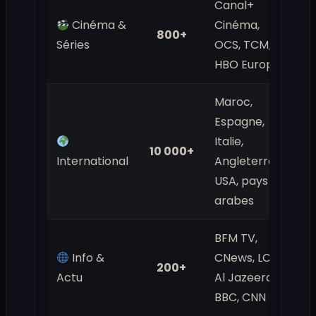
Canal+
Cinéma &
Cinéma,
800+
Séries
OCS, TCM,
HBO Europe
Maroc,
Espagne,
Italie,
10 000+
International
Angleterre,
USA, pays
arabes
BFM TV,
Info &
CNews, LCI,
200+
Actu
Al Jazeera,
BBC, CNN