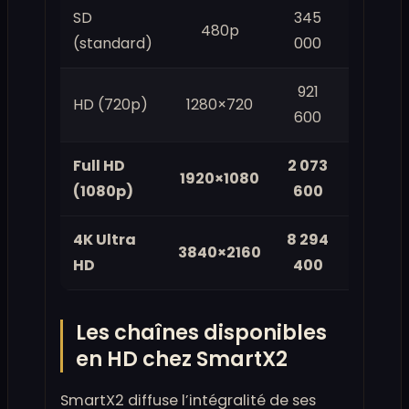
SD
345
3
480p
(standard)
000
Mbps
921
5
HD (720p)
1280×720
600
Mbps
Full HD
2 073
10
1920×1080
(1080p)
600
Mbps
4K Ultra
8 294
25
3840×2160
HD
400
Mbps
Les chaînes disponibles
en HD chez SmartX2
SmartX2 diffuse l’intégralité de ses