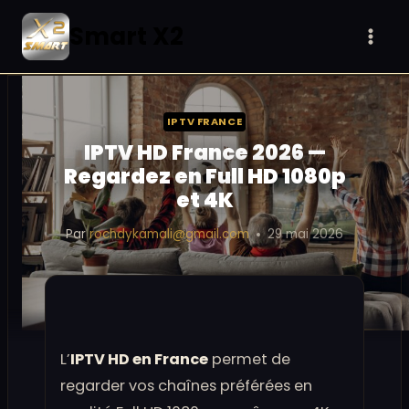
Aller
Smart X2
au
contenu
IPTV FRANCE
IPTV HD France 2026 —
Regardez en Full HD 1080p
et 4K
Par
rochdykamali@gmail.com
29 mai 2026
L’
IPTV HD en France
permet de
regarder vos chaînes préférées en