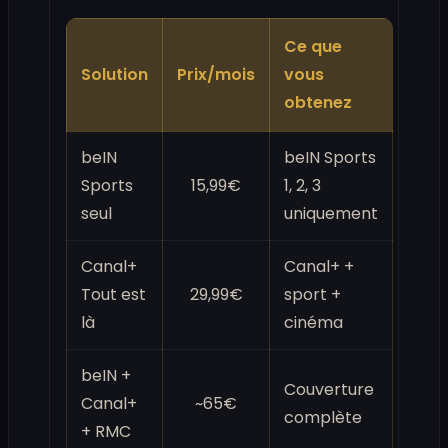
Ce que
Solution
Prix/mois
vous
obtenez
beIN
beIN Sports
Sports
15,99€
1, 2, 3
seul
uniquement
Canal+
Canal+ +
Tout est
29,99€
sport +
là
cinéma
beIN +
Couverture
Canal+
~65€
complète
+ RMC