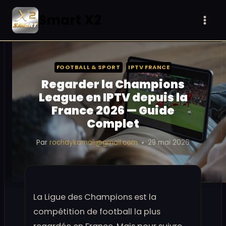
Aller
Smart X2
au
contenu
FOOTBALL & SPORT
IPTV FRANCE
Regarder la Champions
League en IPTV depuis la
France 2026 — Guide
Complet
Par
rochdykamali@gmail.com
29 mai 2026
La Ligue des Champions est la
compétition de football la plus