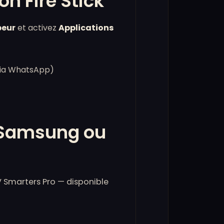
n Fire Stick
peur
et activez
Applications
 via WhatsApp)
V Samsung ou
V Smarters Pro — disponible