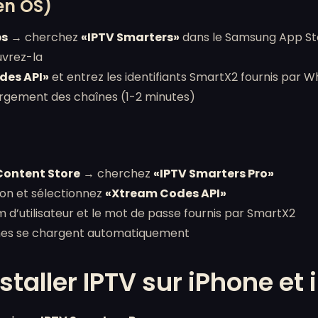
en OS)
ps
→ cherchez
«IPTV Smarters»
dans le Samsung App St
ouvrez-la
des API»
et entrez les identifiants SmartX2 fournis par 
argement des chaînes (1-2 minutes)
Content Store
→ cherchez
«IPTV Smarters Pro»
tion et sélectionnez
«Xtream Codes API»
om d’utilisateur et le mot de passe fournis par SmartX2
înes se chargent automatiquement
aller IPTV sur iPhone et 