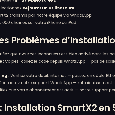
erchez
«IPTV Smarters Pro»
sélectionnez
«Ajouter un utilisateur»
martX2 transmis par notre équipe via WhatsApp
5 000 chaînes sur votre iPhone ou iPad
es Problèmes d’Installati
rifiez que «Sources inconnues» est bien activé dans les 
é
: Copiez-collez le code depuis WhatsApp — pas de saisie
ring
: Vérifiez votre débit internet — passez en câble Eth
Contactez notre support WhatsApp — rafraîchissement de
rifiez que votre abonnement est actif — notre support peu
: Installation SmartX2 en