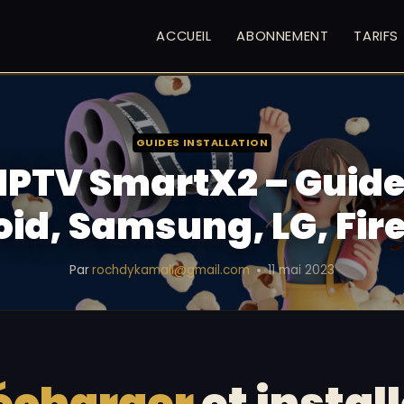
ACCUEIL
ABONNEMENT
TARIFS
GUIDES INSTALLATION
r IPTV SmartX2 – Guid
id, Samsung, LG, Fire
Par
rochdykamali@gmail.com
11 mai 2023