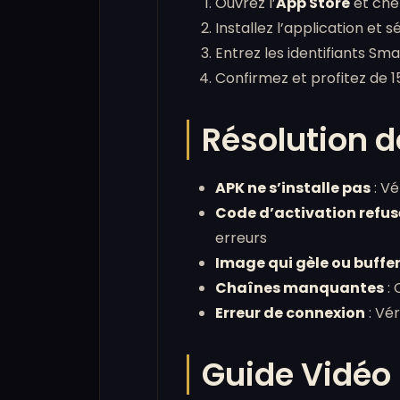
Ouvrez l’
App Store
et ch
Installez l’application et 
Entrez les identifiants S
Confirmez et profitez de 1
Résolution d
APK ne s’installe pas
: Vé
Code d’activation refus
erreurs
Image qui gèle ou buffe
Chaînes manquantes
: 
Erreur de connexion
: Vé
Guide Vidéo 