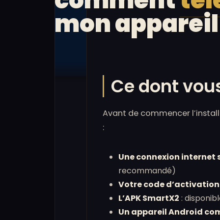
comment
té
mon appareil
Ce dont vous
Avant de commencer l’installa
:
Une connexion internet 
recommandé)
Votre code d’activatio
L’APK SmartX2
: disponib
Un appareil Android co