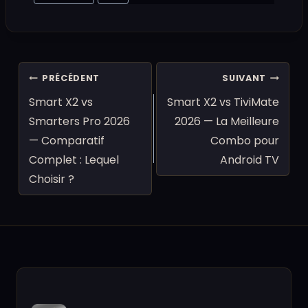
de
la
publication :
Navigation
PRÉCÉDENT
SUIVANT
de
Smart X2 vs
Smart X2 vs TiviMate
l’article
Smarters Pro 2026
2026 — La Meilleure
— Comparatif
Combo pour
Complet : Lequel
Android TV
Choisir ?