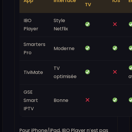
App
Interface
iOS
E
TV
IBO
Style
Player
Netflix
Smarters
Moderne
Pro
TV
TiviMate
optimisée
a
GSE
Smart
Bonne
IPTV
Pour iPhone/iPad, IBO Player n’est pas