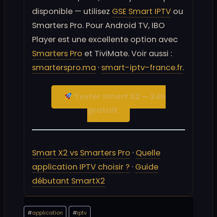
disponible — utilisez
GSE Smart IPTV
ou
Smarters Pro. Pour Android TV, IBO
Player est une excellente option avec
Smarters Pro
et TiviMate. Voir aussi :
smarterspro.ma
·
smart-iptv-france.fr
.
Tester Smart X2 — 24h
gratuit
Smart X2 vs Smarters Pro
·
Quelle
application IPTV choisir ?
·
Guide
débutant SmartX2
Étiquettes
#
application
#
iptv