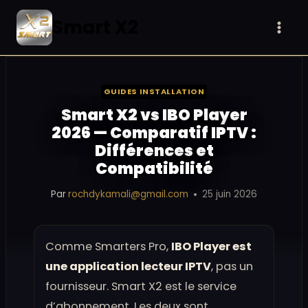
Aller
Smart X2
au
contenu
GUIDES INSTALLATION
Smart X2 vs IBO Player
2026 — Comparatif IPTV :
Différences et
Compatibilité
Par
rochdykamali@gmail.com
25 juin 2026
Comme Smarters Pro,
IBO Player est
une application lecteur IPTV
, pas un
fournisseur. Smart X2 est le service
d’abonnement. Les deux sont