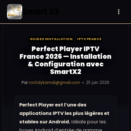
Aller
Smart X2
au
contenu
GUIDES INSTALLATION
IPTV FRANCE
Perfect Player IPTV
France 2026 — Installation
& Configuration avec
SmartX2
Par
rochdykamali@gmail.com
25 juin 2026
Perfect Player est l’une des
applications IPTV les plus légères et
stables sur Android.
Idéale pour les
boxes Android d’entrée de gamme,