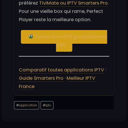
préférez
TiviMate ou IPTV Smarters Pro
.
Pour une vieille box qui rame, Perfect
Player reste la meilleure option.
Tester SmartX2 gratuitement
24h
Comparatif toutes applications IPTV
·
Guide Smarters Pro
·
Meilleur IPTV
France
Étiquettes
#
application
#
iptv
de
la
publication :