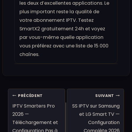
les deux d’excellentes applications. Le
plus important reste la qualité de
votre abonnement IPTV. Testez
SmartX2 gratuitement 24h et voyez
par vous-même quelle application
vous préférez avec une liste de 15 000
chaînes.
Navigation
PRÉCÉDENT
SUIVANT
de
IPTV Smarters Pro
SS IPTV sur Samsung
l’article
2026 —
et LG Smart TV —
Téléchargement et
Configuration
Configuration Pas à
Complète 2026