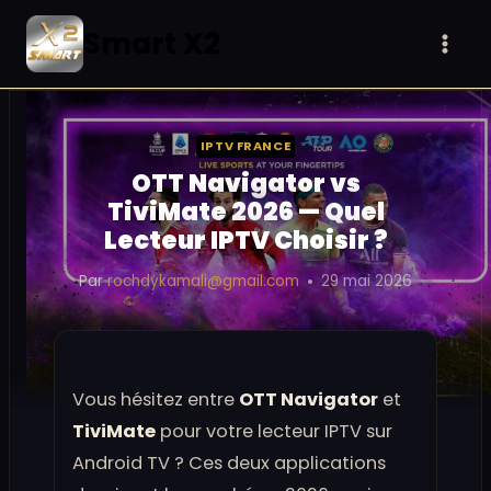
Aller
Smart X2
au
contenu
IPTV FRANCE
OTT Navigator vs
TiviMate 2026 — Quel
Lecteur IPTV Choisir ?
Par
rochdykamali@gmail.com
29 mai 2026
Vous hésitez entre
OTT Navigator
et
TiviMate
pour votre lecteur IPTV sur
Android TV ? Ces deux applications