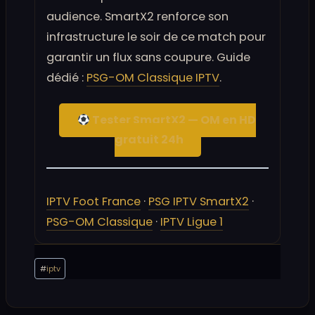
audience. SmartX2 renforce son
infrastructure le soir de ce match pour
garantir un flux sans coupure. Guide
dédié :
PSG-OM Classique IPTV
.
Tester SmartX2 — OM en HD
gratuit 24h
IPTV Foot France
·
PSG IPTV SmartX2
·
PSG-OM Classique
·
IPTV Ligue 1
Étiquettes
#
iptv
de
la
publication :