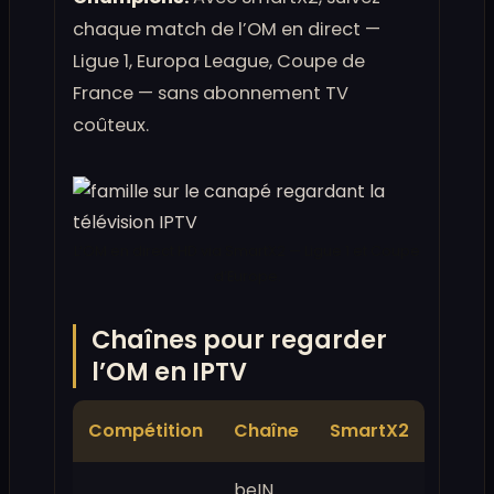
chaque match de l’OM en direct —
Ligue 1, Europa League, Coupe de
France — sans abonnement TV
coûteux.
L’OM en direct HD via SmartX2 — Ligue 1 et Coupe
d’Europe.
Chaînes pour regarder
l’OM en IPTV
Compétition
Chaîne
SmartX2
beIN