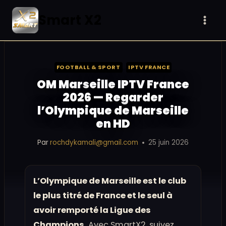
Aller
Smart X2
au
contenu
FOOTBALL & SPORT
IPTV FRANCE
OM Marseille IPTV France
2026 — Regarder
l’Olympique de Marseille
en HD
Par
rochdykamali@gmail.com
25 juin 2026
L’Olympique de Marseille est le club
le plus titré de France et le seul à
avoir remporté la Ligue des
Champions.
Avec SmartX2, suivez