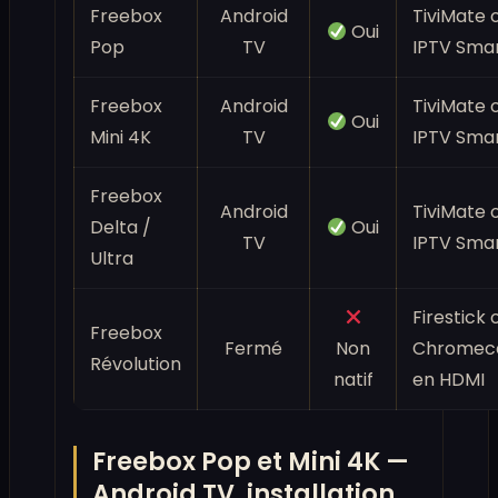
Freebox
Android
TiviMate 
Oui
Pop
TV
IPTV Sma
Freebox
Android
TiviMate 
Oui
Mini 4K
TV
IPTV Sma
Freebox
Android
TiviMate 
Delta /
Oui
TV
IPTV Sma
Ultra
Firestick 
Freebox
Fermé
Non
Chromec
Révolution
natif
en HDMI
Freebox Pop et Mini 4K —
Android TV, installation